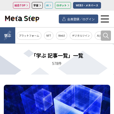
総合TOP
宇宙
AI
ロボット
WEB3・メタバース
会員登録／ログイン
学ぶ
プラットフォーム
NFT
Web3
デジタルツイン
AI/自然言語処
「学ぶ 記事一覧」一覧
578件