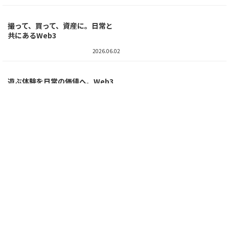
2026.06.08
Web3の定着に「用語の壁」あ
り。知ったかぶりが市場成長を阻
む？
2026.06.05
TOPへ
AIが自律取引する未来。Web3×AI
エージェントで金融基盤の構築へ
2026.06.04
ミームから金融資産へ。ドージET
Fへの挑戦