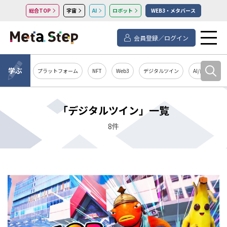
総合TOP
宇宙
AI
ロボット
WEB3・メタバース
会員登録／ログイン
学ぶ
プラットフォーム
NFT
Web3
デジタルツイン
AI/自然言語処
「デジタルツイン」一覧
8件