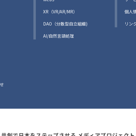
XR（VR/AR/MR）
個人
DAO（分散型自立組織)
リン
AI/自然言語処理
せ
共創で日本をステップさせる
メディアプロジェクト