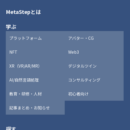
MetaStepとは
学ぶ
プラットフォーム
アバター・CG
NFT
Web3
XR（VR/AR/MR）
デジタルツイン
AI/自然言語処理
コンサルティング
教育・研修・人材
初心者向け
記事まとめ・お知らせ
探す