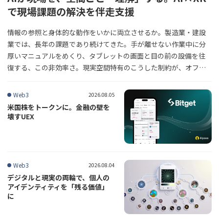
で現場課題の解決を伴走支援
情報の参照と身体的な動作をいかに両立させるか。製造業・建設
業では、長年の課題であり続けてきた。手が離せない作業中に分
厚いマニュアルをめくり、タブレットの画面と目の前の設備を往
復する、この非効率さ。現実空間特有のこうした制約が、オフィ
スワークで先行するAI活用の波を現場の入り口で足止めしてき
た。2026年6月、ナレッジワークス株式会社が提供を開始した「S
Web3
2026.08.05
patial AI 導入・PoC支援サービス」は、空間そのものをAIの認識
米国株をトークンに。金融の壁を
対象とすることで、この壁を突破する。AIが作業者の「目」とな
壊すUEX
り、状況を判断して必要な情報をXRデバイス上に重ね合わせる。
空間と知能が同期する空間コンピューティングの実装は、日本の
現場が抱える、属人化という長年の課題に対する回答となるか。
（文＝MetaStep編集部）
Web3
2026.08.04
デジタルと現実の両輪で、個人の
アイデンティティを「残る価値」
に