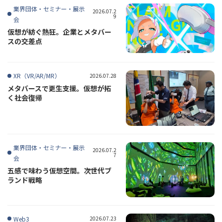
業界団体・セミナー・展示
2026.07.2
9
会
仮想が紡ぐ熱狂。企業とメタバー
スの交差点
XR（VR/AR/MR）
2026.07.28
メタバースで更生支援。仮想が拓
く社会復帰
業界団体・セミナー・展示
2026.07.2
7
会
五感で味わう仮想空間。次世代ブ
ランド戦略
Web3
2026.07.23