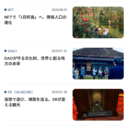
NFT
2026.08.03
NFTで「1日町長」へ。関係人口の
進化
Web3
2026.07.31
DAOが守る文化財。世界と創る地
方の未来
XR（VR/AR/MR）
2026.07.30
仮想で遊び、現実を巡る。XRが変
える観光