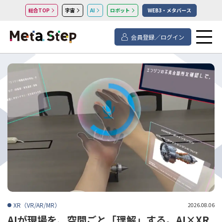
総合TOP
宇宙
AI
ロボット
WEB3・メタバース
会員登録／ログイン
XR（VR/AR/MR）
2026.08.06
AIが現場を、空間ごと「理解」する。AI×XR