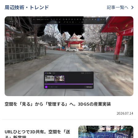
周辺技術・トレンド
記事一覧へ
空間を「見る」から「管理する」へ。3DGSの産業実装
2026.07.14
URLひとつで3D共有。空間を「送
る」新常識