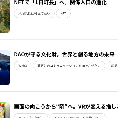
NFTで「1日町長」へ。関係人口の進化
地域活性に役立てたい
NFT
DAOが守る文化財。世界と創る地方の未来
Web3
顧客とのコミュニケーションを向上させたい
広報
画面の向こうから“隣”へ。VRが変える推し
XR（VR/AR/MR）
イベント・セミナーを実施したい