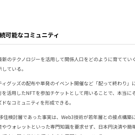
続可能なコミュニティ
最新のテクノロジーを活用して関係人口をどのように育ててい
示している。
ティグッズの配布や単発のイベント開催など「配って終わり」
術を活用したNFTを参加チケットとして用いることで、本当に
ズドなコミュニティを形成できる。
の移住検討層であった事実は、Web3技術が若年層との接点構
産やウォレットといった専門知識を要求せず、日本円決済や簡