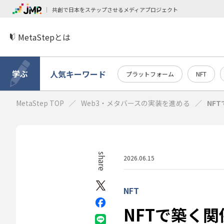
共創で日本をステップさせるメディアプロジェクト
MetaStepとは
学ぶ
人気キーワード
プラットフォーム
NFT
MetaStep TOP
Web3・メタバースの実装を進める
NF
share
2026.06.15
NFT
NFTで築く