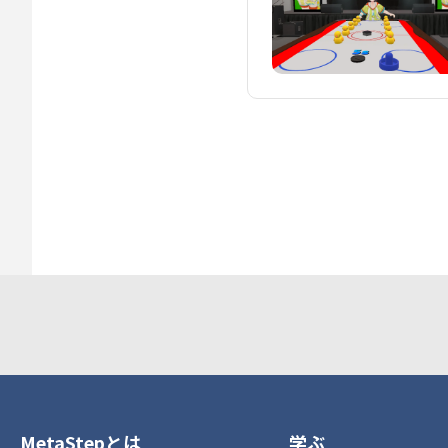
MetaStepとは
学ぶ