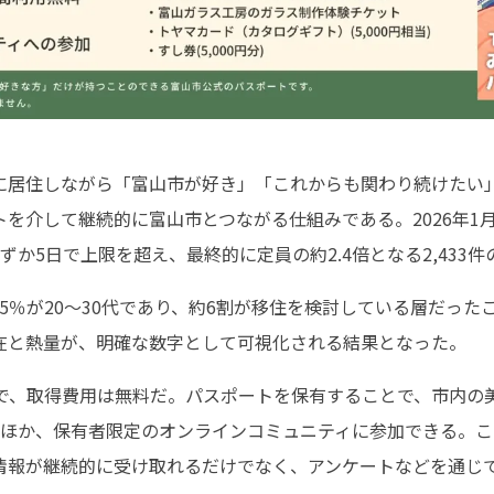
に居住しながら「富山市が好き」「これからも関わり続けたい
を介して継続的に富山市とつながる仕組みである。2026年1
わずか5日で上限を超え、最終的に定員の約2.4倍となる2,433
5％が20〜30代であり、約6割が移住を検討している層だった
在と熱量が、明確な数字として可視化される結果となった。
0枚で、取得費用は無料だ。パスポートを保有することで、市内
るほか、保有者限定のオンラインコミュニティに参加できる。
情報が継続的に受け取れるだけでなく、アンケートなどを通じ