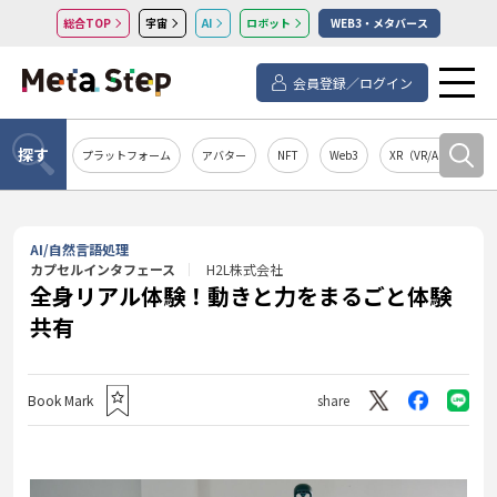
総合TOP
宇宙
AI
ロボット
WEB3・メタバース
会員登録／ログイン
探す
プラットフォーム
アバター
NFT
Web3
XR（VR/AR/MR）
AI/自然言語処理
カプセルインタフェース
H2L株式会社
全身リアル体験！動きと力をまるごと体験
共有
Book Mark
share