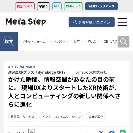
総合TOP
宇宙
AI
ロボット
WEB3・メタバース
会員登録／ログイン
探す
プラットフォーム
アバター
NFT
Web3
XR（VR/AR/MR）
XR（VR/AR/MR）
透過型XRグラス「dynaEdge XR1」
Dynabook株式会社
かけた瞬間、情報空間があなたの目の前
に。 現場DXよりスタートしたXR技術が、
人とコンピューティングの新しい関係へさ
らに進化
新製品・サービス
インナーコミュニケーション
営業効率化