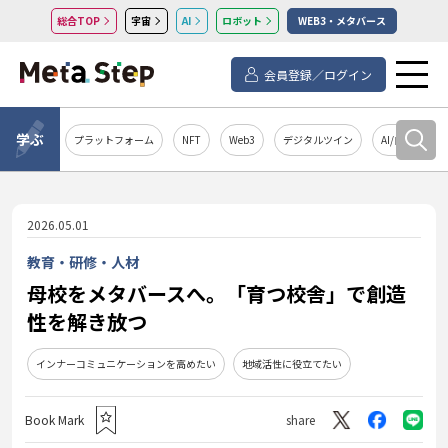
総合TOP
宇宙
AI
ロボット
WEB3・メタバース
会員登録／ログイン
学ぶ
プラットフォーム
NFT
Web3
デジタルツイン
AI/自然言語処
2026.05.01
教育・研修・人材
母校をメタバースへ。「育つ校舎」で創造
性を解き放つ
インナーコミュニケーションを高めたい
地域活性に役立てたい
Book Mark
share