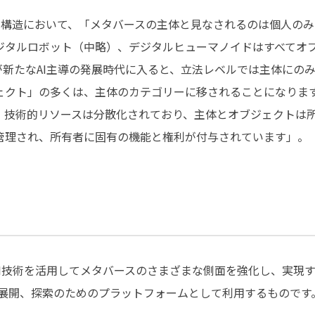
b3構造において、「メタバースの主体と見なされるのは個人の
ジタルロボット（中略）、デジタルヒューマノイドはすべてオ
が新たなAI主導の発展時代に入ると、立法レベルでは主体にの
ェクト」の多くは、主体のカテゴリーに移されることになりま
、技術的リソースは分散化されており、主体とオブジェクトは
管理され、所有者に固有の機能と権利が付与されています」。
AI技術を活用してメタバースのさまざまな側面を強化し、実現
、展開、探索のためのプラットフォームとして利用するものです