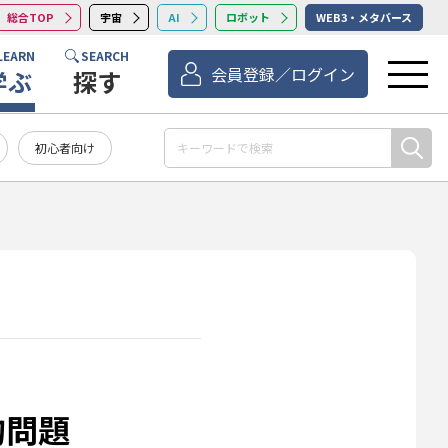
総合TOP
宇宙
AI
ロボット
WEB3・メタバース
LEARN
SEARCH
会員登録／ログイン
学ぶ
探す
初心者向け
的問題