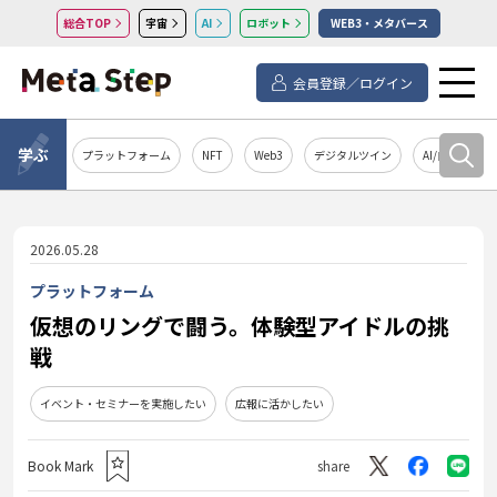
総合TOP
宇宙
AI
ロボット
WEB3・メタバース
会員登録／ログイン
学ぶ
プラットフォーム
NFT
Web3
デジタルツイン
AI/自然言語処
2026.05.28
プラットフォーム
仮想のリングで闘う。体験型アイドルの挑
戦
イベント・セミナーを実施したい
広報に活かしたい
Book Mark
share