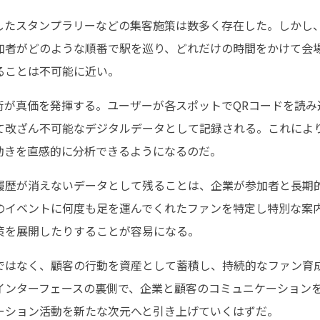
したスタンプラリーなどの集客施策は数多く存在した。しかし
加者がどのような順番で駅を巡り、どれだけの時間をかけて会
ることは不可能に近い。
術が真価を発揮する。ユーザーが各スポットでQRコードを読み
て改ざん不可能なデジタルデータとして記録される。これにより
動きを直感的に分析できるようになるのだ。
履歴が消えないデータとして残ることは、企業が参加者と長期
のイベントに何度も足を運んでくれたファンを特定し特別な案
策を展開したりすることが容易になる。
ではなく、顧客の行動を資産として蓄積し、持続的なファン育
インターフェースの裏側で、企業と顧客のコミュニケーション
ーション活動を新たな次元へと引き上げていくはずだ。