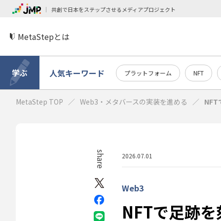
共創で日本をステップさせるメディアプロジェクト
MetaStepとは
学ぶ
人気キーワード
プラットフォーム
NFT
MetaStep TOP
Web3・メタバースの実装を進める
NF
share
2026.07.01
Web3
NFTで足跡