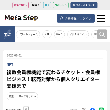
総合TOP
宇宙
AI
ロボット
WEB3・メタバース
会員登録／ログイン
学ぶ
プラットフォーム
NFT
Web3
デジタルツイン
AI/自然言語処
2025.09.01
NFT
複数会員権機能で変わるチケット・会員権
ビジネス！転売対策から個人クリエイター
支援まで
調査・リサーチをしたい
Book Mark
share