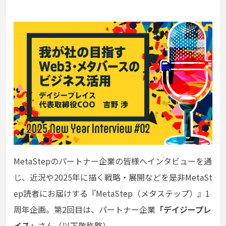
MetaStepのパートナー企業の皆様へインタビューを通
じ、近況や2025年に描く戦略・展開などを是非MetaSt
ep読者にお届けする
『MetaStep（メタステップ）』1
周年企画
。第2回目
は、パートナー企業
「デイジープレ
イス」
さん（以下敬称略）。