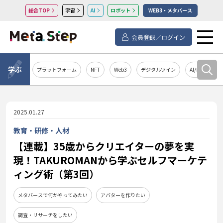
総合TOP
宇宙
AI
ロボット
WEB3・メタバース
会員登録／ログイン
学ぶ
プラットフォーム
NFT
Web3
デジタルツイン
AI/自然言語処
2025.01.27
教育・研修・人材
【連載】35歳からクリエイターの夢を実
現！TAKUROMANから学ぶセルフマーケテ
ィング術（第3回）
メタバースで何かやってみたい
アバターを作りたい
調査・リサーチをしたい