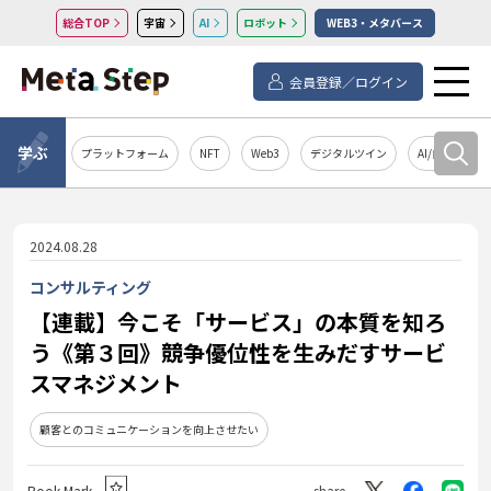
総合TOP
宇宙
AI
ロボット
WEB3・メタバース
会員登録／ログイン
学ぶ
プラットフォーム
NFT
Web3
デジタルツイン
AI/自然言語処
2024.08.28
コンサルティング
【連載】今こそ「サービス」の本質を知ろ
う《第３回》競争優位性を生みだすサービ
スマネジメント
顧客とのコミュニケーションを向上させたい
Book Mark
share