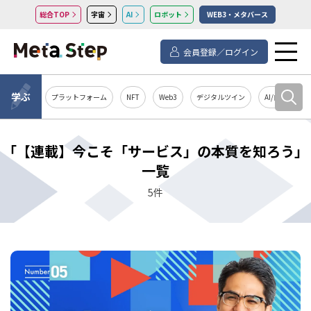
総合TOP
宇宙
AI
ロボット
WEB3・メタバース
会員登録／ログイン
学ぶ
プラットフォーム
NFT
Web3
デジタルツイン
AI/自然言語処
「【連載】今こそ「サービス」の本質を知ろう」
一覧
5件