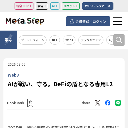
総合TOP
宇宙
AI
ロボット
WEB3・メタバース
会員登録／ログイン
学ぶ
プラットフォーム
NFT
Web3
デジタルツイン
AI/自然言語処
2026.07.06
Web3
AIが戦い、守る。DeFiの盾となる専用L2
Book Mark
share
2025年、暗号資産の盗難被害は34億ドルという巨額に