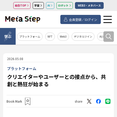
総合TOP
宇宙
AI
ロボット
WEB3・メタバース
会員登録／ログイン
学ぶ
プラットフォーム
NFT
Web3
デジタルツイン
AI/自然言語処
2026.05.08
プラットフォーム
クリエイターやユーザーとの接点から、共
創と熱狂が始まる
Book Mark
share