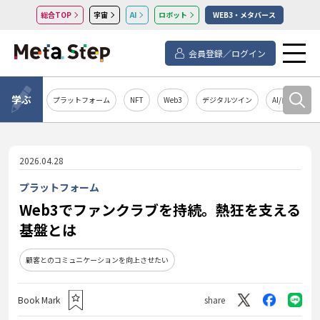
総合TOP
宇宙
AI
ロボット
WEB3・メタバース
会員登録／ログイン
学ぶ
プラットフォーム
NFT
Web3
デジタルツイン
AI/自然言語処
2026.04.28
プラットフォーム
Web3でファンクラブを持続。熱狂を支える
基盤とは
顧客とのコミュニケーションを向上させたい
Book Mark
share