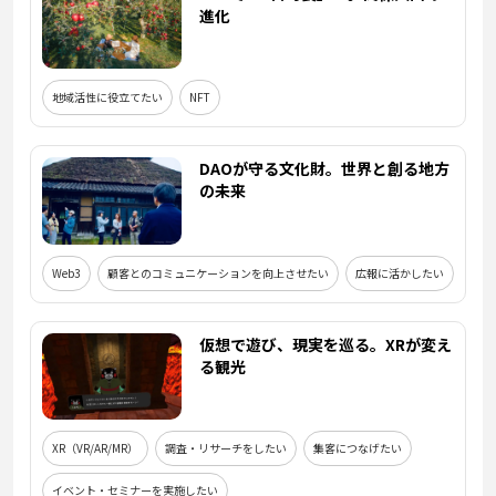
進化
地域活性に役立てたい
NFT
DAOが守る文化財。世界と創る地方
の未来
Web3
顧客とのコミュニケーションを向上させたい
広報に活かしたい
仮想で遊び、現実を巡る。XRが変え
る観光
XR（VR/AR/MR）
調査・リサーチをしたい
集客につなげたい
イベント・セミナーを実施したい