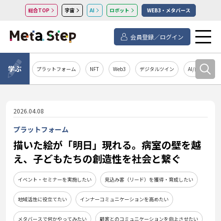
総合TOP
宇宙
AI
ロボット
WEB3・メタバース
会員登録／ログイン
学ぶ
プラットフォーム
NFT
Web3
デジタルツイン
AI/自然言語処
2026.04.08
プラットフォーム
描いた絵が「明日」現れる。病室の壁を越
え、子どもたちの創造性を社会と繋ぐ
イベント・セミナーを実施したい
見込み客（リード）を獲得・育成したい
地域活性に役立てたい
インナーコミュニケーションを高めたい
メタバースで何かやってみたい
顧客とのコミュニケーションを向上させたい