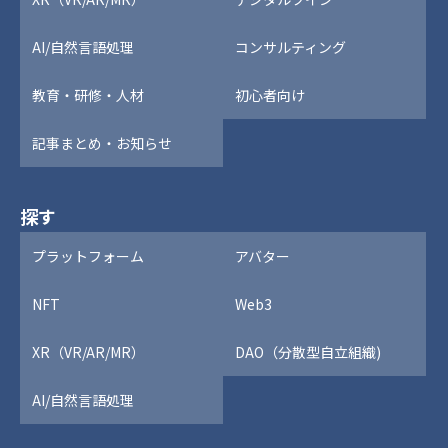
AI/自然言語処理
コンサルティング
教育・研修・人材
初心者向け
記事まとめ・お知らせ
探す
プラットフォーム
アバター
NFT
Web3
XR（VR/AR/MR）
DAO（分散型自立組織)
AI/自然言語処理