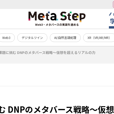
Web3・メタバースの実装を進める
Web3
デジタルツイン
AI/自然言語処理
XR（VR/AR/MR）
課題に挑む DNPのメタバース戦略～仮想を超えるリアルの力
む DNPのメタバース戦略～仮