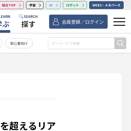
総合TOP
宇宙
AI
ロボット
WEB3・メタバース
LEARN
SEARCH
会員登録／ログイン
学ぶ
探す
初心者向け
想を超えるリア