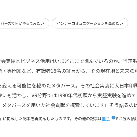
タバースで何かやってみたい
インナーコミュニケーションを高めたい
の社会実装とビジネス活用はいまどこまで進んでいるのか。当連
者・専門家など、有識者16名の証言から、その現在地と未来の
ら変える可能性を秘めたメタバース。その社会実装に大日本印刷
にも活かし、VR分野では1990年代初頭から実証実験を進め
、メタバースを用いた社会貢献を模索しています」そう語るのは
azine』に掲載した記事を再掲載したものです。その他の記事は
冊子
でお読み頂