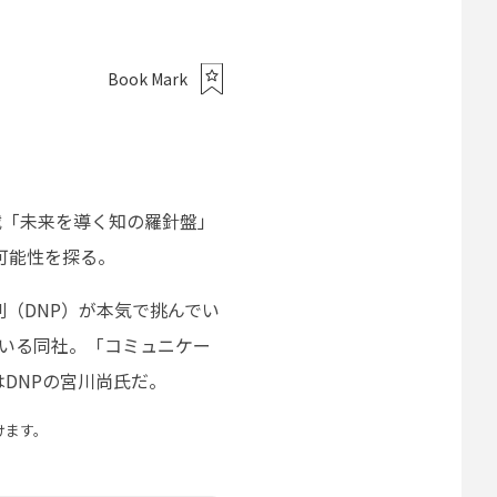
Book Mark
載「未来を導く知の羅針盤」
可能性を探る。
（DNP）が本気で挑んでい
ている同社。「コミュニケー
DNPの宮川尚氏だ。
けます。