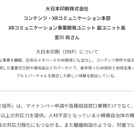
大日本印刷株式会社
コンテンツ・XRコミュニケーション本部
XRコミュニケーション事業開発ユニット 副ユニット長
宮川 尚さん
大日本印刷（DNP）について
な事業を展開。近年はメタバースやXR領域にも注力し、コンテンツ制作や自治
用した重要文化財や美術品などのアーカイブ、長年培ったXR技術と地域支援
アルとバーチャルを融合した新しい体験を創出している。
役所」は、マイナンバー申請や各種相談窓口業務だけでなく、専
人分以上の対応力を提供。人材不足となっている小規模自治体の
事の対応力強化にもつながる。また離婚相談のような、対面で