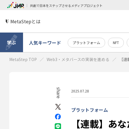
共創で日本をステップさせるメディアプロジェクト
MetaStepとは
学ぶ
人気キーワード
プラットフォーム
NFT
MetaStep TOP
Web3・メタバースの実装を進める
【連
share
2025.07.28
プラットフォーム
【連載】あな