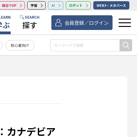
総合TOP
宇宙
AI
ロボット
WEB3・メタバース
LEARN
SEARCH
会員登録／ログイン
学ぶ
探す
初心者向け
：カナデビア