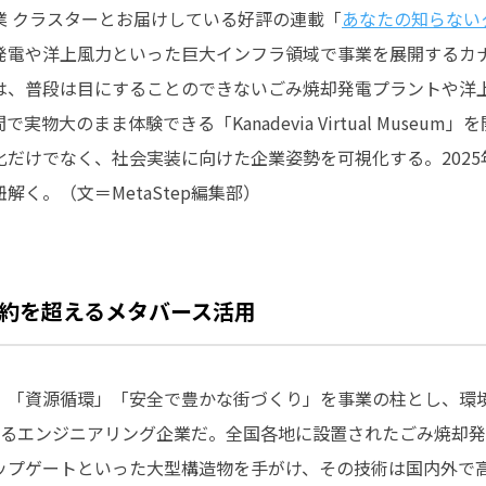
ー企業 クラスターとお届けしている好評の連載「
あなたの知らない
発電や洋上風力といった巨大インフラ領域で事業を展開するカ
は、普段は目にすることのできないごみ焼却発電プラントや洋
物大のまま体験できる「Kanadevia Virtual Museu
だけでなく、社会実装に向けた企業姿勢を可視化する。2025
紐解く。
（文＝MetaStep編集部）
約を超えるメタバース活用
」「資源循環」「安全で豊かな街づくり」を事業の柱とし、環
するエンジニアリング企業だ。全国各地に設置されたごみ焼却
ップゲートといった大型構造物を手がけ、その技術は国内外で