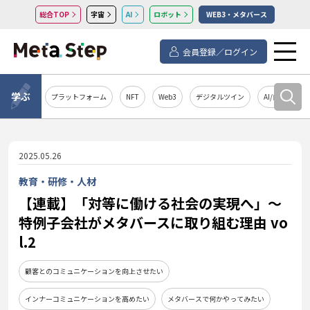
総合TOP
宇宙
AI
ロボット
WEB3・メタバース
会員登録／ログイン
学ぶ
プラットフォーム
NFT
Web3
デジタルツイン
AI/自然言語処
2025.05.26
教育・研修・人材
【連載】「対等に働ける社会の実現へ」～
特例子会社がメタバースに取り組む理由 vo
l.2
顧客とのコミュニケーションを向上させたい
インナーコミュニケーションを高めたい
メタバースで何かやってみたい