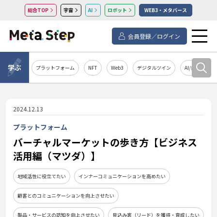
総合TOP
宇宙
AI
ロボット
WEB3・メタバース
会員登録／ログイン
学ぶ
プラットフォーム
NFT
Web3
デジタルツイン
AI/自然言語処
2024.12.13
プラットフォーム
バーチャルマーケットの歩き方【ビジネス
活用編（マツダ）】
地域活性に役立てたい
インナーコミュニケーションを高めたい
顧客とのコミュニケーションを向上させたい
製品・サービスの認知を向上させたい
見込み客（リード）を獲得・育成したい