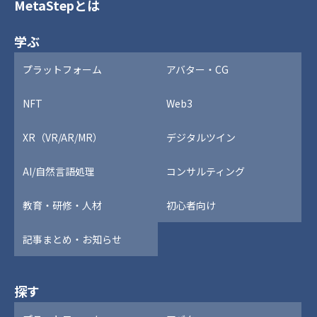
MetaStepとは
学ぶ
プラットフォーム
アバター・CG
NFT
Web3
XR（VR/AR/MR）
デジタルツイン
AI/自然言語処理
コンサルティング
教育・研修・人材
初心者向け
記事まとめ・お知らせ
探す