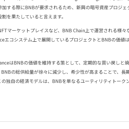
参加する際にBNBが要求されるため、新興の暗号資産プロジェ
役割を果たしていると言えます。
NFTマーケットプレイスなど、BNB Chain上で運営される様々な
anceエコシステム上で展開しているプロジェクトとBNBの価
nanceはBNBの価値を維持する策として、定期的な買い戻し
、BNBの総供給量が徐々に減少し、希少性が高まることで、長
この独自の経済モデルは、BNBを単なるユーティリティトーク