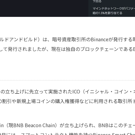
uild：ビルドアンドビルド）は、暗号資産取引所のBinanceが発
として発行されましたが、現在は独自のブロックチェーンであるBN
。
nanceの立ち上げに先立って実施されたICO（イニシャル・コイ
の割引や新規上場コインの購入権獲得などに利用される取引所
。
 Chain（現BNB Beacon Chain）が立ち上げられ、BNBは
には、スマートコントラクト機能を持つBinance Smart Chain（