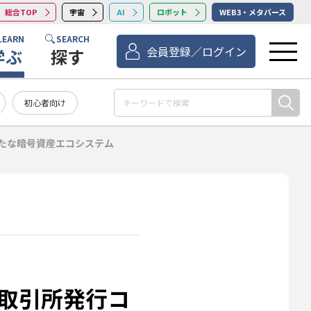
総合TOP
宇宙
AI
ロボット
WEB3・メタバース
LEARN
SEARCH
会員登録／ログイン
学ぶ
探す
初心者向け
たな暗号資産エコシステム
：取引所発行コ