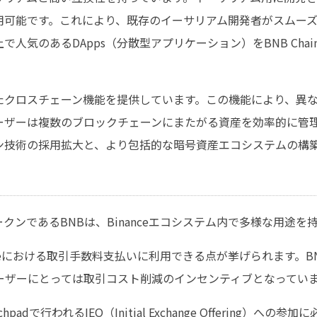
も利用可能です。これにより、既存のイーサリアム開発者がスムーズにB
人気のあるDApps（分散型アプリケーション）をBNB Cha
は優れたクロスチェーン機能を提供しています。この機能により、
ーザーは複数のブロックチェーンにまたがる資産を効率的に管
ン技術の採用拡大と、より包括的な暗号資産エコシステムの構
ブトークンであるBNBは、Binanceエコシステム内で多様な用途
nceにおける取引手数料支払いに利用できる点が挙げられます。
ーザーにとっては取引コスト削減のインセンティブとなってい
nchpadで行われるIEO（Initial Exchange Offering）