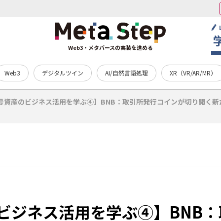
Web3・メタバースの実装を進める
Web3
デジタルツイン
AI/自然言語処理
XR（VR/AR/MR）
号資産のビジネス活用を学ぶ④】BNB：取引所発行コインが切り開く新
ビジネス活用を学ぶ④】BNB