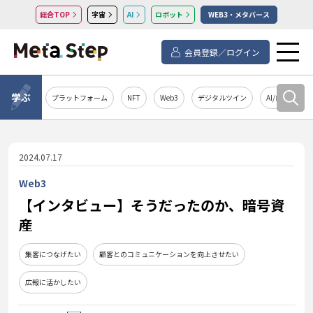
総合TOP
宇宙
AI
ロボット
WEB3・メタバース
会員登録／ログイン
学ぶ
プラットフォーム
NFT
Web3
デジタルツイン
AI/自然言語処
2024.07.17
Web3
【インタビュー】そうだったのか、暗号資
産
集客につなげたい
顧客とのコミュニケーションを向上させたい
広報に活かしたい