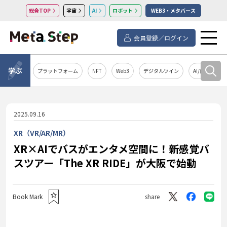
総合TOP
宇宙
AI
ロボット
WEB3・メタバース
会員登録／ログイン
学ぶ
プラットフォーム
NFT
Web3
デジタルツイン
AI/自然言語処
2025.09.16
XR（VR/AR/MR）
XR×AIでバスがエンタメ空間に！新感覚バ
スツアー「The XR RIDE」が大阪で始動
Book Mark
share