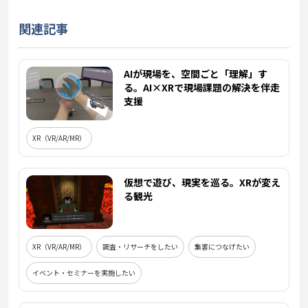
関連記事
AIが現場を、空間ごと「理解」す
る。AI×XRで現場課題の解決を伴走
支援
XR（VR/AR/MR）
仮想で遊び、現実を巡る。XRが変え
る観光
XR（VR/AR/MR）
調査・リサーチをしたい
集客につなげたい
イベント・セミナーを実施したい