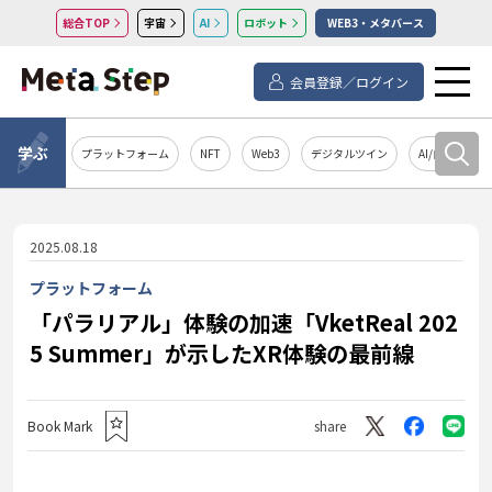
総合TOP
宇宙
AI
ロボット
WEB3・メタバース
会員登録／ログイン
学ぶ
プラットフォーム
NFT
Web3
デジタルツイン
AI/自然言語処
2025.08.18
プラットフォーム
「パラリアル」体験の加速――「VketReal 202
5 Summer」が示したXR体験の最前線
Book Mark
share