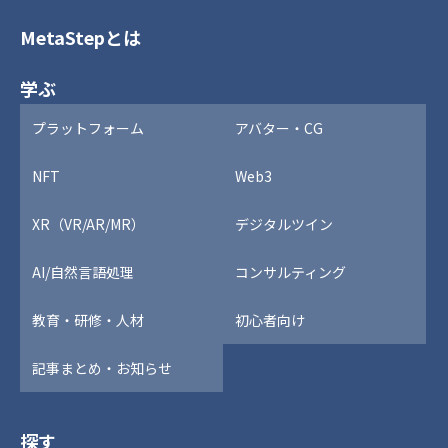
MetaStepとは
学ぶ
プラットフォーム
アバター・CG
NFT
Web3
XR（VR/AR/MR）
デジタルツイン
AI/自然言語処理
コンサルティング
教育・研修・人材
初心者向け
記事まとめ・お知らせ
探す