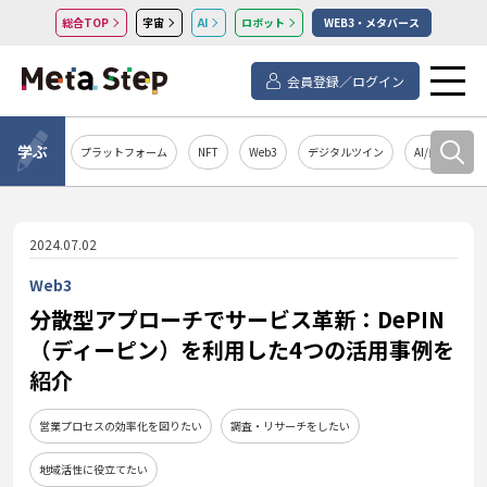
総合TOP
宇宙
AI
ロボット
WEB3・メタバース
会員登録／ログイン
学ぶ
プラットフォーム
NFT
Web3
デジタルツイン
AI/自然言語処
2024.07.02
Web3
分散型アプローチでサービス革新：DePIN
（ディーピン）を利用した4つの活用事例を
紹介
営業プロセスの効率化を図りたい
調査・リサーチをしたい
地域活性に役立てたい