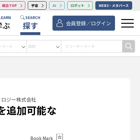
総合TOP
宇宙
AI
ロボット
WEB3・メタバース
LEARN
SEARCH
会員登録／ログイン
学ぶ
探す
ノロジー株式会社
能を追加可能な
Book Mark