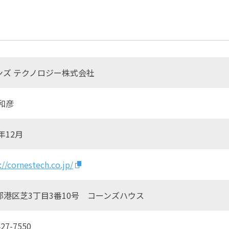
ンズ テクノロジー株式会社
和彦
0年12月
://cornestech.co.jp/
都港区芝3丁目3番10号 コーンズハウス
427-7550