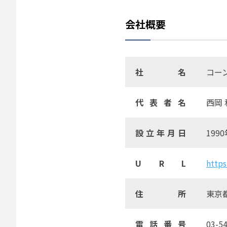
会社概要
社名
コー
代表者名
西岡 
設立年月日
199
U R L
https
住所
東京
電話番号
03-5