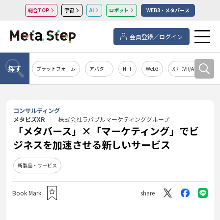
総合TOP
宇宙
AI
ロボット
WEB3・メタバース
会員登録／ログイン
探す
プラットフォーム
アバター
NFT
Web3
XR（VR/AR/MR）
コンサルティング
メタビズXR
株式会社ラバブルマーケティンググループ
「メタバース」×「マーケティング」でビ
ジネスを加速させる新しいサービス
新製品・サービス
Book Mark
share