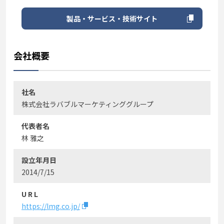
製品・サービス・技術サイト
会社概要
社名
株式会社ラバブルマーケティンググループ
代表者名
林 雅之
設立年月日
2014/7/15
U R L
https://lmg.co.jp/