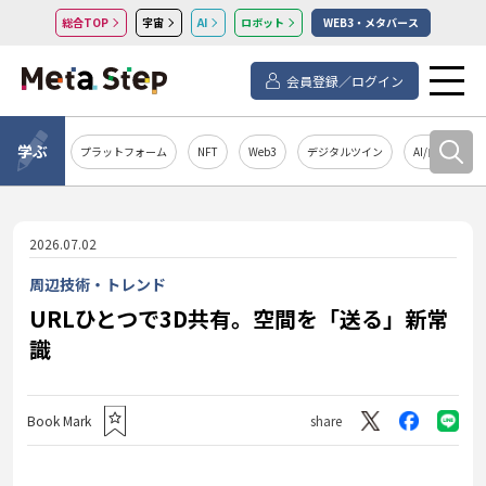
総合TOP
宇宙
AI
ロボット
WEB3・メタバース
会員登録／ログイン
学ぶ
プラットフォーム
NFT
Web3
デジタルツイン
AI/自然言語処
2026.07.02
周辺技術・トレンド
URLひとつで3D共有。空間を「送る」新常
識
Book Mark
share