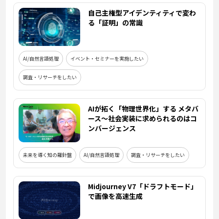
自己主権型アイデンティティで変わ
る「証明」の常識
AI/自然言語処理
イベント・セミナーを実施したい
調査・リサーチをしたい
AIが拓く「物理世界化」する メタバ
ース～社会実装に求められるのはコ
ンバージェンス
未来を導く知の羅針盤
AI/自然言語処理
調査・リサーチをしたい
Midjourney V7「ドラフトモード」
で画像を高速生成