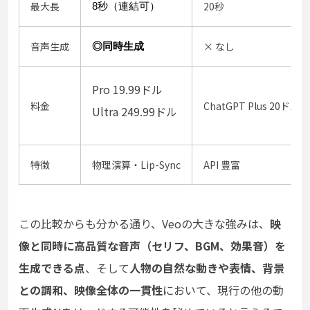
最大長
20秒
8秒（連結可）
音声生成
× なし
◎同時生成
Pro 19.99ドル
料金
ChatGPT Plus 20ドル
Ultra 249.99ドル
特徴
物理演算・Lip-Sync
API 豊富
この比較からも分かる通り、Veoの大きな強みは、
映
像と同時に高品質な音声（セリフ、BGM、効果音）を
生成できる点
、そして
人物の自然な動きや表情、背景
との調和、映像全体の一貫性
において、現行の他の動