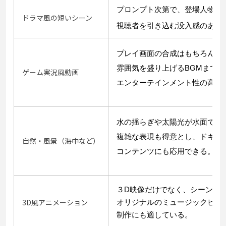
プロンプト次第で、登場人物の
ドラマ風の短いシーン
視聴者を引き込む没入感のある
プレイ画面の合成はもちろん、
雰囲気を盛り上げるBGMまでA
ゲーム実況風動画
エンターテインメント性の高い
水の揺らぎや太陽光が水面で屈
複雑な表現も得意とし、ドキュ
自然・風景（海中など）
コンテンツにも応用できる。
３D映像だけでなく、シーンの
3D風アニメーション
オリジナルのミュージックビデ
制作にも適している。