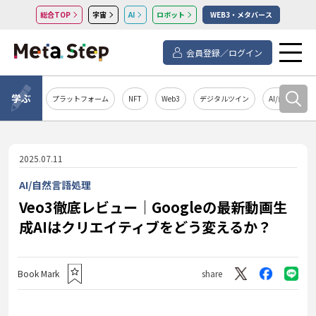
総合TOP
宇宙
AI
ロボット
WEB3・メタバース
会員登録／ログイン
学ぶ
プラットフォーム
NFT
Web3
デジタルツイン
AI/自然言語処
2025.07.11
AI/自然言語処理
Veo3徹底レビュー｜Googleの最新動画生
成AIはクリエイティブをどう変えるか？
Book Mark
share