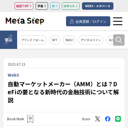
総合TOP
宇宙
AI
ロボット
WEB3・メタバース
会員登録／ログイン
学ぶ
プラットフォーム
NFT
Web3
デジタルツイン
AI/自然言語処
2025.07.15
Web3
自動マーケットメーカー（AMM）とは？D
eFiの要となる新時代の金融技術について解
説
Book Mark
share