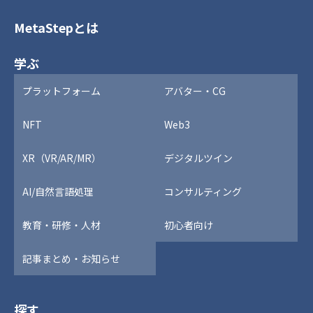
MetaStepとは
学ぶ
プラットフォーム
アバター・CG
NFT
Web3
XR（VR/AR/MR）
デジタルツイン
AI/自然言語処理
コンサルティング
教育・研修・人材
初心者向け
記事まとめ・お知らせ
探す