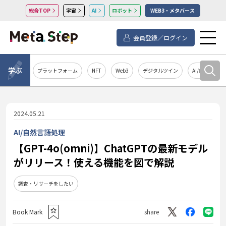
総合TOP
宇宙
AI
ロボット
WEB3・メタバース
会員登録／ログイン
学ぶ
プラットフォーム
NFT
Web3
デジタルツイン
AI/自然言語処
2024.05.21
AI/自然言語処理
【GPT-4o(omni)】ChatGPTの最新モデル
がリリース！使える機能を図で解説
調査・リサーチをしたい
Book Mark
share