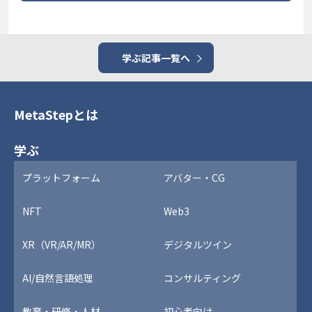
学ぶ記事一覧へ
MetaStepとは
学ぶ
プラットフォーム
アバター・CG
NFT
Web3
XR（VR/AR/MR）
デジタルツイン
AI/自然言語処理
コンサルティング
教育・研修・人材
初心者向け