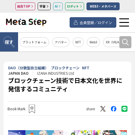
総合TOP
宇宙
AI
ロボット
WEB3・メタバース
会員登録／ログイン
探す
プラットフォーム
アバター
NFT
Web3
XR（VR/AR/MR）
DAO（分散型自立組織）
ブロックチェーン
NFT
JAPAN DAO
IZANA INDUSTRIES Ltd
ブロックチェーン技術で日本文化を世界に
発信するコミュニティ
Book Mark
share