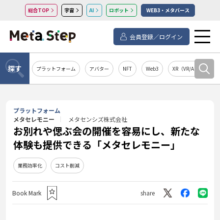
総合TOP
宇宙
AI
ロボット
WEB3・メタバース
会員登録／ログイン
探す
プラットフォーム
アバター
NFT
Web3
XR（VR/AR/MR）
プラットフォーム
メタセレモニー
メタセンシズ株式会社
お別れや偲ぶ会の開催を容易にし、新たな
体験も提供できる「メタセレモニー」
業務効率化
コスト削減
Book Mark
share