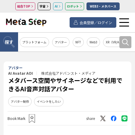
総合TOP
宇宙
AI
ロボット
WEB3・メタバース
会員登録／ログイン
探す
プラットフォーム
アバター
NFT
Web3
XR（VR/AR/MR）
アバター
AI Avatar AOI
株式会社アドバンスト・メディア
メタバース空間やサイネージなどで利用で
きるAI音声対話アバター
アバター制作
イベントをしたい
Book Mark
share