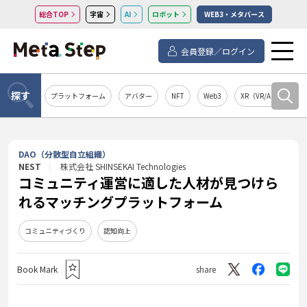
総合TOP
宇宙
AI
ロボット
WEB3・メタバース
会員登録／ログイン
探す
プラットフォーム
アバター
NFT
Web3
XR（VR/AR/MR）
DAO（分散型自立組織）
NEST
株式会社 SHINSEKAI Technologies
コミュニティ運営に適した人材が見つけら
れるマッチングプラットフォーム
コミュニティづくり
認知向上
Book Mark
share