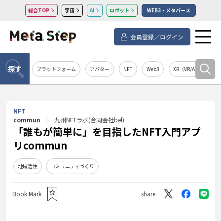
総合TOP
宇宙
AI
ロボット
WEB3・メタバース
会員登録／ログイン
探す
プラットフォーム
アバター
NFT
Web3
XR（VR/AR/MR）
NFT
commun
九州NFTラボ(合同会社bel)
「誰もが簡単に」を目指したNFT入門アプ
リcommun
地域活性
コミュニティづくり
Book Mark
share